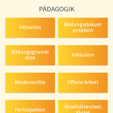
PÄDAGOGIK
Bildungsdokum
Aktuelles
entation
Bildungsgrunds
Inklusion
ätze
Kinderrechte
Offene Arbeit
Qualitätsentwic
Partizipation
klung