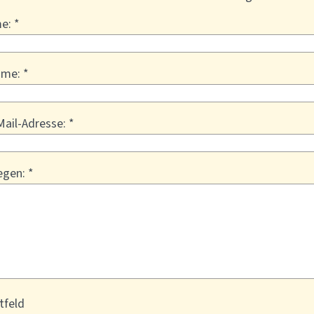
e: *
me: *
Mail-Adresse: *
egen: *
htfeld