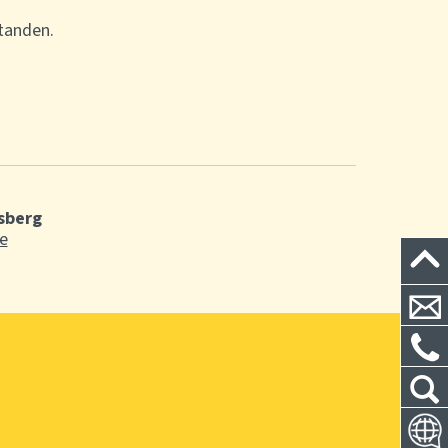
tanden.
sberg
e