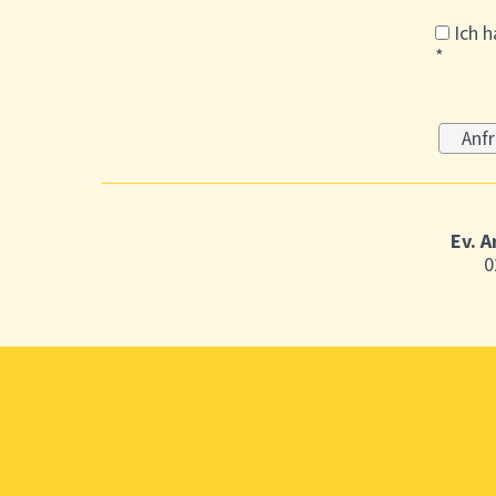
Ich h
*
Ev. 
0