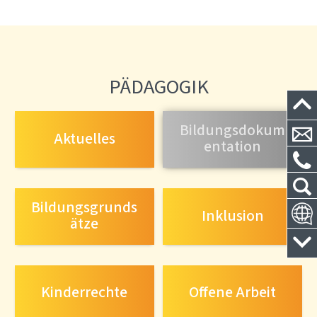
PÄDAGOGIK
Bildungsdokum
Aktuelles
entation
Bildungsgrunds
Inklusion
ätze
Kinderrechte
Offene Arbeit