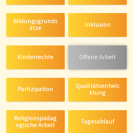
Bildungsgrunds
Inklusion
ätze
Kinderrechte
Offene Arbeit
Qualitätsentwic
Partizipation
klung
Religionspädag
Tagesablauf
ogische Arbeit